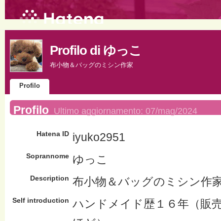
Profilo di ゆっこ
布小物＆バッグのミシン作家
Profilo
Profilo
Ultimo aggiornamento:
07/mag/2024
Hatena ID
iyuko2951
Soprannome
ゆっこ
Description
布小物＆バッグのミシン作
Self introduction
ハンドメイド歴１６年（販