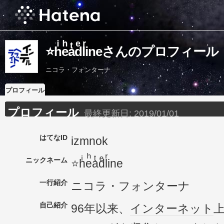
⭐hͥeͪaͭdͤlͬineさんのプロフィール
ニコラ・フォンターナ
プロフィール
プロフィール
最終更新日:
2019/01/01
はてなID
izmnok
ニックネーム
⭐hͥeͪaͭdͤlͬine
一行紹介
ニコラ・フォンターナ
自己紹介
96年以来、
インターネット