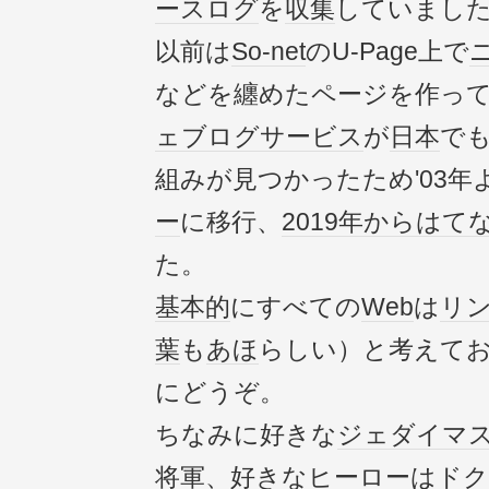
ース
ログ
を
収集
していまし
以前は
So-net
のU-Page上で
などを纏めたページを作っ
ェブログ
サービス
が
日本
で
組みが見つかったため'03年
ー
に移行、
2019年
から
はて
た。
基本的
にすべての
Web
は
リ
葉
も
あほ
らしい）と考えて
にどうぞ。
ちなみに好きな
ジェダイ
マ
将軍
、好きな
ヒーロー
は
ドク