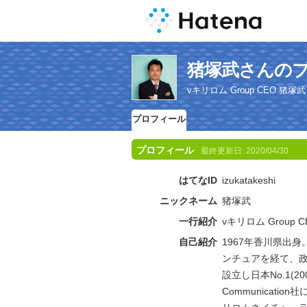
猪塚武さんの
vキリロム Group CEO 猪塚武
プロフィール
プロフィール
最終更新日:
2020/04/30
はてなID
izukatakeshi
ニックネーム
猪塚武
一行紹介
vキリロム Group 
自己紹介
1967年香川県出
ンチュアを経て、政
設立し日本No.1(
Communicat