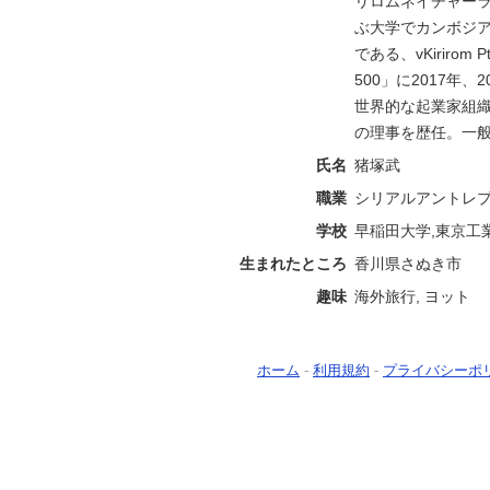
リロムネイチャーラ
ぶ大学でカンボジ
である、vKirirom
500」に2017年、
世界的な起業家組織
の理事を歴任。一般
氏名
猪塚武
職業
シリアルアントレ
学校
早稲田大学,東京工
生まれたところ
香川県さぬき市
趣味
海外旅行, ヨット
ホーム
-
利用規約
-
プライバシーポ