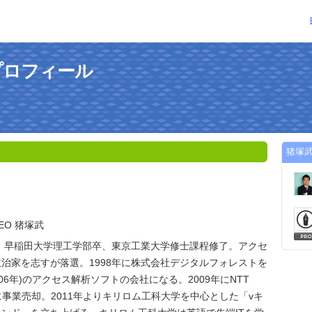
プロフィール
猪塚
CEO 猪塚武
身。早稲田大学理工学部卒、東京工業大学修士課程修了。アクセ
治家を志すが落選。1998年に株式会社デジタルフォレストを
2006年)のアクセス解析ソフトの会社になる。2009年にNTT
ion社に事業売却。2011年よりキリロム工科大学を中心とした「vキ