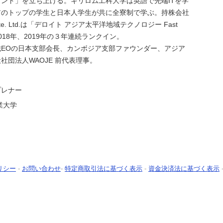
ンド」を立ち上げる。キリロム工科大学は英語で先端ITを学
アのトップの学生と日本人学生が共に全寮制で学ぶ。持株会社
 Pte. Ltd.は「デロイト アジア太平洋地域テクノロジー Fast
2018年、2019年の３年連続ランクイン。
EOの日本支部会長、カンボジア支部ファウンダー、アジア
社団法人WAOJE 前代表理事。
プレナー
業大学
リシー
-
お問い合わせ
-
特定商取引法に基づく表示
-
資金決済法に基づく表示