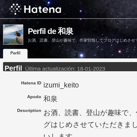
Perfil de 和泉
お酒、読書、登山が趣味で、作家目指してブログはじめさせ
Perfil
Perfil
Última actualización:
18-01-2023
Hatena ID
izumi_keito
Apodo
和泉
Description
お酒
、
読書
、
登山
が
趣味
で、
グ
はじめさせて
いただき
ま
い
しま
す。