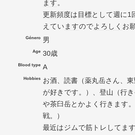
ます
。
更新
頻度は
目標
として週に1
えてい
ます
ので
よろしく
お
Género
男
Age
30歳
Blood type
A
Hobbies
お酒、読書（薬丸岳さん、東
が好きです。）、登山（行き
や茶臼岳とかよく行きます
戦。）
最近はジムで筋トレしてま