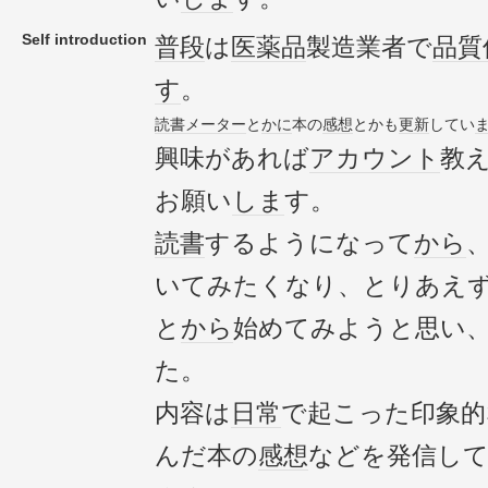
Self introduction
普段
は
医薬品
製造業者で
品質
す
。
読書メーター
と
かに
本の
感想
とかも
更新
してい
興味があれば
アカウント
教
お願い
しま
す。
読書
するようになって
から
いてみたくなり、とりあえ
と
から
始めてみようと思い
た。
内容は
日常
で起こった印象的
んだ本の
感想
などを発信し