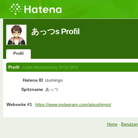
あっつs Profil
Profil
Profil
Letzte Aktualisierung:
03.02.2024
Hatena ID
izumingo
Spitzname
あっつ
Webseite #1
https://www.instagram.com/atsushingo/
Home
-
Benutzer