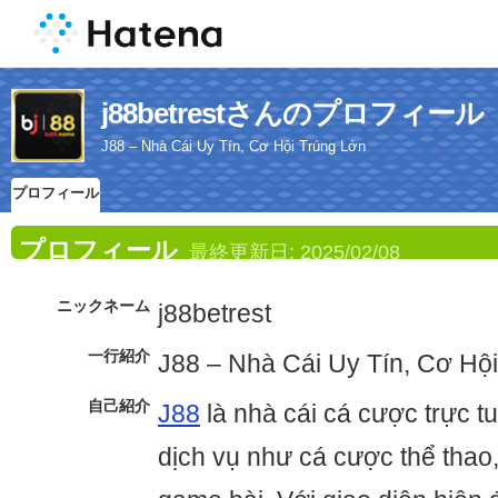
j88betrestさんのプロフィール
J88 – Nhà Cái Uy Tín, Cơ Hội Trúng Lớn
プロフィール
プロフィール
最終更新日:
2025/02/08
ニックネーム
j88betrest
一行紹介
J88 – Nhà Cái Uy Tín, Cơ Hộ
自己紹介
J88
là nhà cái cá cược trực t
dịch vụ như cá cược thể thao,