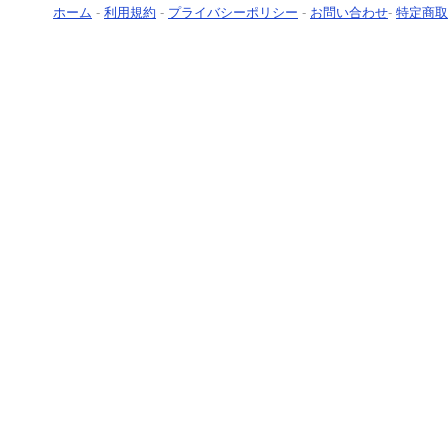
ホーム
-
利用規約
-
プライバシーポリシー
-
お問い合わせ
-
特定商取