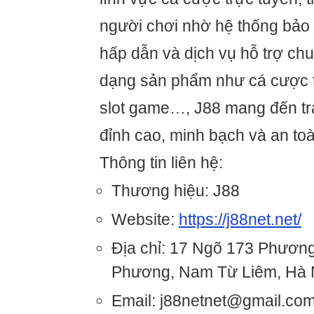
người chơi nhờ hệ thống bảo 
hấp dẫn và dịch vụ hỗ trợ ch
dạng sản phẩm như cá cược t
slot game…, J88 mang đến trải
đỉnh cao, minh bạch và an toà
Thông tin liên hệ:
Thương hiệu: J88
Website:
https://j88net.net/
Địa chỉ: 17 Ngõ 173 Phươn
Phương, Nam Từ Liêm, Hà N
Email: j88netnet@gmail.co