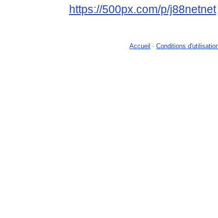
https://500px.com/p/j88netnet
Accueil
-
Conditions d'utilisatio