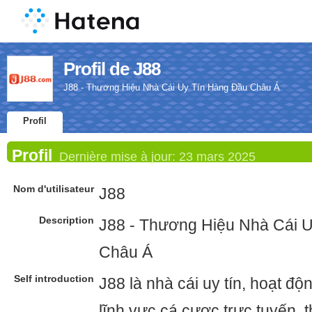
Profil de J88
J88 - Thương Hiệu Nhà Cái Uy Tín Hàng Đầu Châu Á
Profil
Profil
Dernière mise à jour:
23 mars 2025
Nom d'utilisateur
J88
Description
J88 - Thương Hiệu Nhà Cái 
Châu Á
Self introduction
J88 là nhà cái uy tín, hoạt độ
lĩnh vực cá cược trực tuyến, 