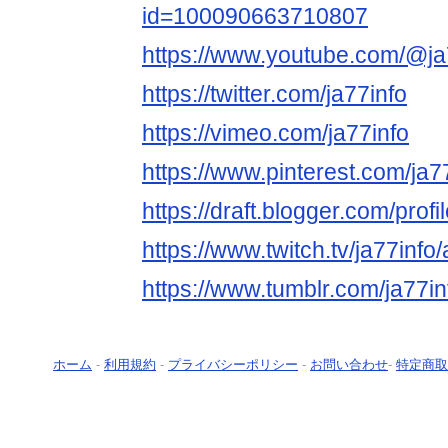
id=100090663710807
https://www.youtube.com/@ja
https://twitter.com/ja77info
https://vimeo.com/ja77info
https://www.pinterest.com/ja77
https://draft.blogger.com/pr
https://www.twitch.tv/ja77info
https://www.tumblr.com/ja77in
ホーム
-
利用規約
-
プライバシーポリシー
-
お問い合わせ
-
特定商取