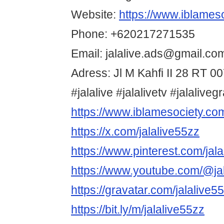
Website:
https://www.iblames
Phone: +620217271535
Email: jalalive.ads@gmail.co
Adress: Jl M Kahfi II 28 RT 00
#jalalive #jalalivetv #jalalivegr
https://www.iblamesociety.co
https://x.com/jalalive55zz
https://www.pinterest.com/jala
https://www.youtube.com/@ja
https://gravatar.com/jalalive5
https://bit.ly/m/jalalive55zz