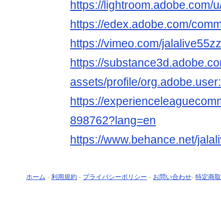
https://lightroom.adobe.com/u
https://edex.adobe.com/co
https://vimeo.com/jalalive55z
https://substance3d.adobe.c
assets/profile/org.adobe.
https://experienceleaguecom
898762?lang=en
https://www.behance.net/jalal
ホーム
-
利用規約
-
プライバシーポリシー
-
お問い合わせ
-
特定商取