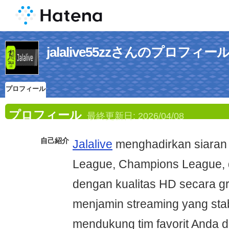
jalalive55zzさんのプロフィー
プロフィール
プロフィール
最終更新日:
2026/04/08
自己紹介
Jalalive
menghadirkan siaran
League, Champions League, 
dengan kualitas HD secara grat
menjamin streaming yang stab
mendukung tim favorit Anda di 