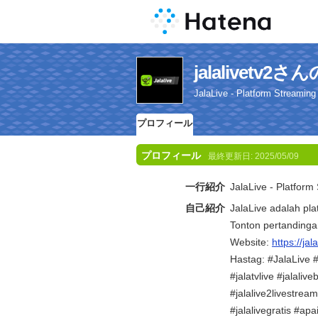
jalalivetv
JalaLive - Platform Streaming
プロフィール
プロフィール
最終更新日:
2025/05/09
一行紹介
JalaLive - Platform
自己紹介
JalaLive adalah pl
Tonton pertandingan
Website:
https://jala
Hastag: #JalaLive #j
#jalatvlive #jalalive
#jalalive2livestream
#jalalivegratis #apai