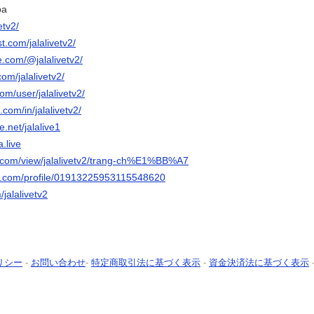
pa
etv2/
t.com/jalalivetv2/
e.com/@jalalivetv2/
om/jalalivetv2/
om/user/jalalivetv2/
.com/in/jalalivetv2/
.net/jalalive1
a.live
le.com/view/jalalivetv2/trang-ch%E1%BB%A7
er.com/profile/01913225953115548620
/jalalivetv2
リシー
-
お問い合わせ
-
特定商取引法に基づく表示
-
資金決済法に基づく表示