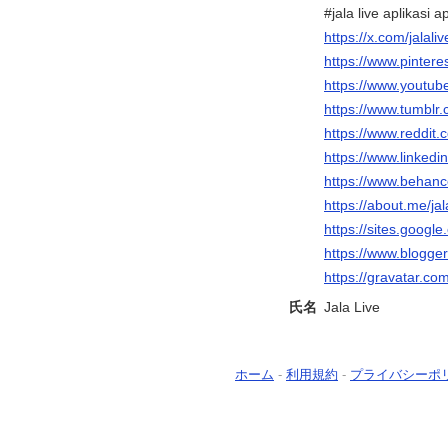
#jala live aplikasi a
https://x.com/jalaliv
https://www.pinteres
https://www.youtub
https://www.tumblr.c
https://www.reddit.c
https://www.linkedin
https://www.behance
https://about.me/jal
https://sites.goog
https://www.blogg
https://gravatar.com
氏名
Jala Live
ホーム
-
利用規約
-
プライバシーポ