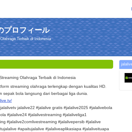
2さんのプロフィール
 Olahraga Terbaik di Indonesia
jal
 Streaming Olahraga Terbaik di Indonesia
atform streaming olahraga terlengkap dengan kualitas HD.
 sepak bola langsung dari berbagai liga dunia.
live.tv/
alalivetv jalalive22 #jalalive gratis #jalalive2025 #jalalivebola
bola #jalalive24 #jalalivestreaming #jalaliveliga1
ing #jalalive2comlivestreaming #jalalivepersib #jalalive
tujalalive #apaitujalalive #jalaliveaplikasiapa #jalaliveituapa