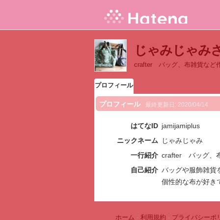
じゃみじゃみ
crafter バッグ、布雑貨な
プロフィール
プロフィール
最終更新日:
2020/04/14
はてなID
jamijamiplus
ニックネーム
じゃみじゃみ
一行紹介
crafter バッ
自己紹介
バッグや服飾雑貨
個性的な布が好き
ホーム
-
利用規約
-
プライバシーポ