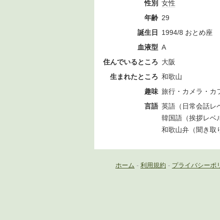
性別
女性
年齢
29
誕生日
1994/8 おとめ座
血液型
A
住んでいるところ
大阪
生まれたところ
和歌山
趣味
旅行・カメラ・カ
言語
英語（日常会話レ
韓国語（挨拶レベ
和歌山弁（聞き取
ホーム
-
利用規約
-
プライバシーポ