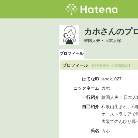
カホさんのプ
韓国人夫 × 日本人嫁
プロフィール
プロフィール
最終更新日:
2024/02/01
はてなID
jandk1027
ニックネーム
カホ
一行紹介
韓国人夫 × 日本人
自己紹介
和歌山生まれ、和
オーストラリアで
大阪でのんびり暮
氏名
カホ