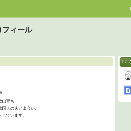
ロフィール
カホ
嫁
歌山育ち
韓国人の夫と出会い、
らしています。