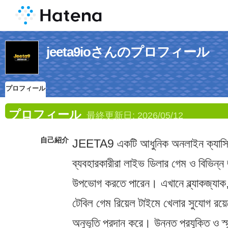
jeeta9ioさんのプロフィール
プロフィール
プロフィール
最終更新日:
2026/05/12
自己紹介
JEETA9 একটি আধুনিক অনলাইন ক্যাসিনো প
ব্যবহারকারীরা লাইভ ডিলার গেম ও বিভিন্ন 
উপভোগ করতে পারেন। এখানে ব্ল্যাকজ্যাক, 
টেবিল গেম রিয়েল টাইমে খেলার সুযোগ রয়ে
অনুভূতি প্রদান করে। উন্নত প্রযুক্তি ও স্মু