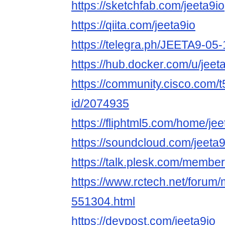
https://sketchfab.com/jeeta9io
https://qiita.com/jeeta9io
https://telegra.ph/JEETA9-05-
https://hub.docker.com/u/jeet
https://community.cisco.com/t
id/2074935
https://fliphtml5.com/home/jee
https://soundcloud.com/jeeta9
https://talk.plesk.com/membe
https://www.rctech.net/forum
551304.html
https://devpost.com/jeeta9io