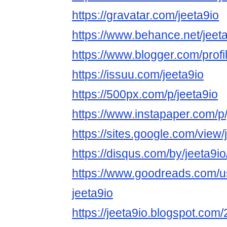
https://gravatar.com/jeeta9io
https://www.behance.net/jeet
https://www.blogger.com/pro
https://issuu.com/jeeta9io
https://500px.com/p/jeeta9io
https://www.instapaper.com/p/
https://sites.google.com/view
https://disqus.com/by/jeeta9io
https://www.goodreads.com/
jeeta9io
https://jeeta9io.blogspot.com