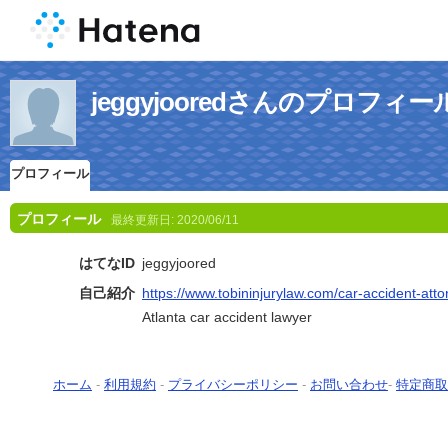
jeggyjooredさんのプロフィー
プロフィール
プロフィール
最終更新日:
2020/06/11
はてなID
jeggyjoored
自己紹介
https://www.tobininjurylaw.com/car-accident-atto
Atlanta car accident lawyer
ホーム
-
利用規約
-
プライバシーポリシー
-
お問い合わせ
-
特定商取