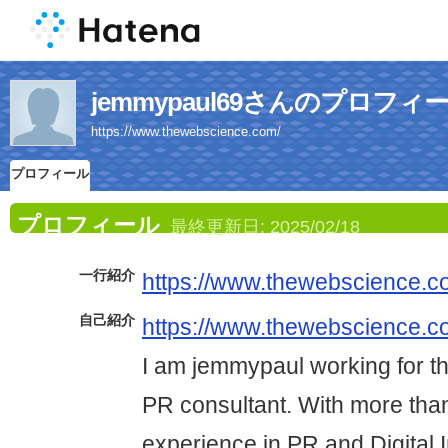
jemmypaul69さんのプロフィ
https://www.thewebscience.com/
プロフィール
プロフィール
最終更新日:
2025/02/18
一行紹介
https://www.thewebscience.c
自己紹介
https://www.thewebscience.c
I am jemmypaul working for 
PR consultant. With more tha
experience in PR and Digital 