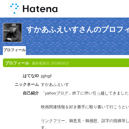
すかあふえいすさんのプロフ
プロフィール
プロフィール
最終更新日:
2019/03/13
はてなID
jgjhgjf
ニックネーム
すかあふえいす
自己紹介
「
yahoo
ブログ
」終了に伴い
引っ越し
てきました
映画
関連
情報
を好き
勝手
に殴り書いて行こうと
リンクフリー
、御
意見
・御
感想
、誤字の指摘等
す。