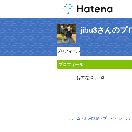
jibu3さんの
プロフィール
プロフィール
はてなID
jibu3
ホーム
-
利用規約
-
プライバシーポ