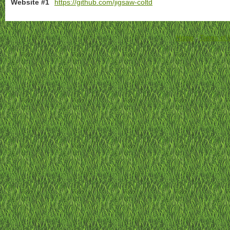
Website #1
https://github.com/jigsaw-coltd
Home
-
Terms of 