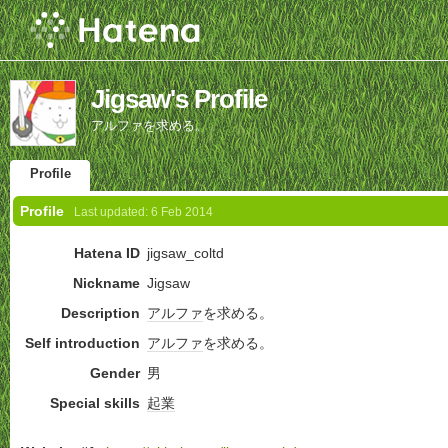
Jigsaw's Profile
アルファを求める。
Profile
Profile
Last updated:
6 Feb 2014
Hatena ID
jigsaw_coltd
Nickname
Jigsaw
Description
アルファ
を求める。
Self introduction
アルファ
を求める。
Gender
男
Special skills
起業