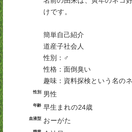
名前の由来は、寅年のネコ
けです。
簡単自己紹介
道産子社会人
性別：♂
性格：面倒臭い
趣味：資料探検という名の
性別
男性
年齢
早生まれの24歳
血液型
おーがた
職業