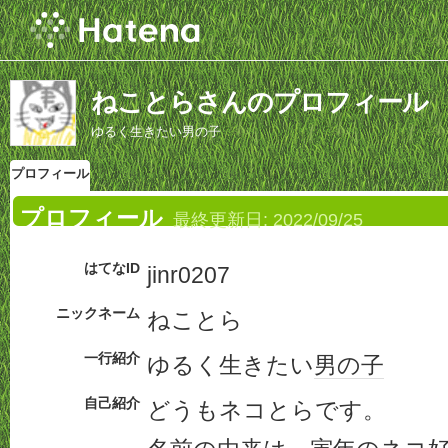
ねことらさんのプロフィール
ゆるく生きたい男の子
プロフィール
プロフィール
最終更新日:
2022/09/25
はてなID
jinr0207
ニックネーム
ねことら
一行紹介
ゆるく生きたい
男の子
自己紹介
どうもネコとらです。