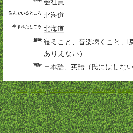
会社員
住んでいるところ
北海道
生まれたところ
北海道
趣味
寝ること、
音楽
聴く
こと、
ありえない）
言語
日本語
、
英語
（氏にはしな
ホーム
-
利用規約
-
プライバシーポリシー
-
お問い合わせ
-
特定商取