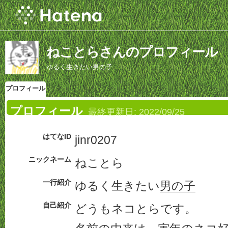
ねことらさんのプロフィール
ゆるく生きたい男の子
プロフィール
プロフィール
最終更新日:
2022/09/25
はてなID
jinr0207
ニックネーム
ねことら
一行紹介
ゆるく生きたい
男の子
自己紹介
どうもネコとらです。