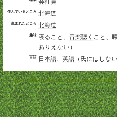
会社員
住んでいるところ
北海道
生まれたところ
北海道
趣味
寝ること、
音楽
聴く
こと、
ありえない）
言語
日本語
、
英語
（氏にはしな
ホーム
-
利用規約
-
プライバシーポリシー
-
お問い合わせ
-
特定商取