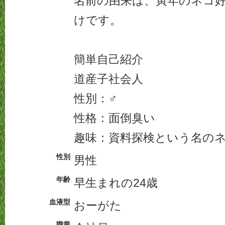
名前の由来は、寅年のネコ
けです。
簡単自己紹介
道産子社会人
性別：♂
性格：面倒臭い
趣味：資料探検という名の
性別
男性
年齢
早生まれの24歳
血液型
おーがた
職業