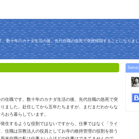
す。数十年のカナダ生活の後、先代住職の急死で突然帰国することになりま
いことだらけで、おろおろ暮らしています。
Servi
寺の住職です。数十年のカナダ生活の後、先代住職の急死で突
なりました。赴任してから五年たちますが、まだまだわからな
おろおろ暮らしています。
が発生するような
役割
ではないです
から
、
仕事
ではなく「
ライ
方、
住職
は
宗教法人
の
役員
としてお寺の
維持管理
の
役割
を担う
。
新米
住職
の私は
仕事
というほどの
仕事
はできてませんので、