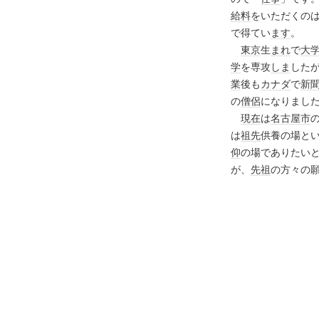
給料
をいただくの
で得てい
ます
。
東京
生
まれ
で
大
学
を専攻
しま
した
業
後も
カナダ
で
新
の
僧侶
になりまし
現在
は
名古屋市
は
祖先
供養の場と
仰
の場でありたい
が、
先祖
の方々の