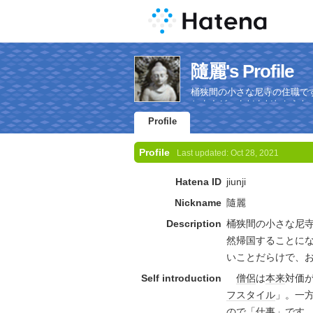
隨麗's Profile
桶狭間の小さな尼寺の住職で
ちますが、まだまだわからな
Profile
Profile
Last updated:
Oct 28, 2021
Hatena ID
jiunji
Nickname
隨麗
Description
桶狭間の小さな尼
然帰国することに
いことだらけで、
Self introduction
僧侶
は
本来
対価
フスタイル
」。一
ので「
仕事
」です