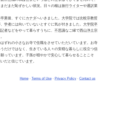
はまだまだ恥ずかしい状況。日々の糧は
旅行
ライター
や
通訳
業
学
卒業
後、すぐに
カナダ
へいきました。
大学院
では
比較
宗教哲
が、
学者
には向いていないとすぐに気が付きました。
大学院
卒
聞記者
などをやって暮らすうちに、
不思議
なご縁で
西山浄土宗
た。
のはずれの小
さな
お寺で
住職
をさせていただいてい
ます
。お寺
いうだけではなく、生きている人々の安穏な
暮らし
に役立つ
信
と願ってい
ます
。子孫が穏やかで
安心
して暮らせることこそ
願いだと信じてい
ます
。
Home
-
Terms of Use
-
Privacy Policy
-
Contact us