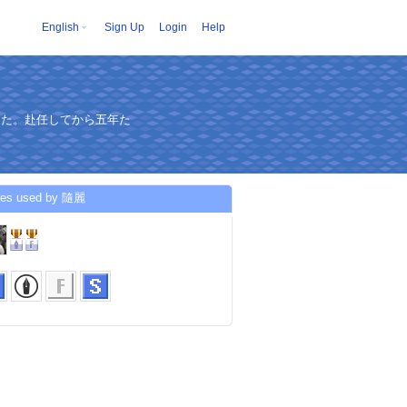
English
Sign Up
Login
Help
した。赴任してから五年た
ces used by 隨麗