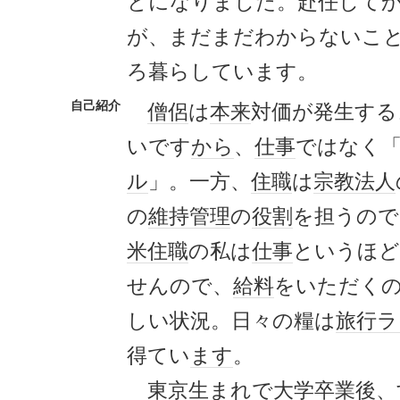
とになりました。赴任して
が、まだまだわからないこ
ろ暮らしています。
自己紹介
僧侶
は
本来
対価が発生する
いです
から
、
仕事
ではなく
ル
」。一方、
住職
は
宗教法人
の
維持管理
の
役割
を担うので
米
住職
の私は
仕事
というほど
せんので、
給料
をいただく
しい状況。日々の糧は
旅行
ラ
得てい
ます
。
東京
生
まれ
で
大学
卒業
後、