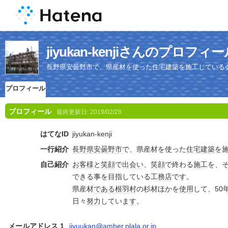
jiyukan-kenjiさんのプロフィ
長野県安曇野市で、県産材を使った住宅建築を施工している
プロフィール
プロフィール
最終更新日:
2019/02/28
はてなID
jiyukan-kenji
一行紹介
長野県
安曇野市
で、県産材を使った
住宅
建築
を
自己紹介
お客様
と
笑顔
で
出会い
、
笑顔
で終わる
施工
を、
できる事を目指している
工務店
です。
県産材
である
根羽村
の杉材ほかを
使用
して、50
日々
努力
してい
ます
。
メールアドレス 1
jiyuukan@amber.plala.or.jp