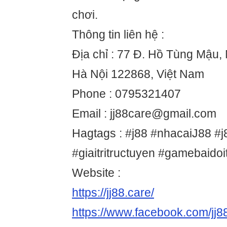
chơi.
Thông tin liên hệ :
Địa chỉ : 77 Đ. Hồ Tùng Mậu, 
Hà Nội 122868, Việt Nam
Phone : 0795321407
Email : jj88care@gmail.com
Hagtags : #j88 #nhacaiJ88 #j
#giaitritructuyen #gamebaido
Website :
https://jj88.care/
https://www.facebook.com/jj8