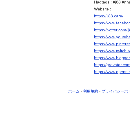
Hagtags : #j88 #nh
Website :
https://jj88.care/
https://www.facebo
https://twitter.com/j
https://www.youtub
https://www.pintere
https://www.twitch.t
https://www.blogg
https://gravatar.co
https://www.openst
ホーム
-
利用規約
-
プライバシーポ