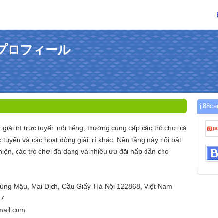
んのプロフィール
jj8
giải trí trực tuyến nổi tiếng, thường cung cấp các trò chơi cá
 tuyến và các hoạt động giải trí khác. Nền tảng này nổi bật
thiện, các trò chơi đa dạng và nhiều ưu đãi hấp dẫn cho
 Tùng Mậu, Mai Dịch, Cầu Giấy, Hà Nội 122868, Việt Nam
07
mail.com