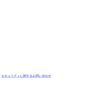
-
セキュリティに関するお問い合わせ