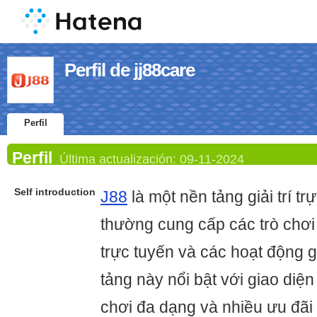
Perfil de jj88care
Perfil
Perfil
Última actualización:
09-11-2024
Self introduction
J88
là một nền tảng giải trí tr
thường cung cấp các trò chơi
trực tuyến và các hoạt động gi
tảng này nổi bật với giao diện 
chơi đa dạng và nhiều ưu đãi