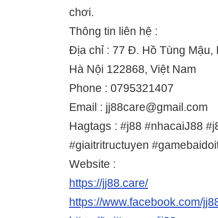
chơi.
Thông tin liên hệ :
Địa chỉ : 77 Đ. Hồ Tùng Mậu, 
Hà Nội 122868, Việt Nam
Phone : 0795321407
Email : jj88care@gmail.com
Hagtags : #j88 #nhacaiJ88 #j
#giaitritructuyen #gamebaido
Website :
https://jj88.care/
https://www.facebook.com/jj8