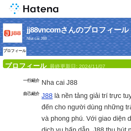
jj88vncomさんのプロフィール
Nha cai J88
プロフィール
プロフィール
最終更新日:
2024/11/07
一行紹介
Nha cai J88
自己紹介
J88
là nền tảng giải trí trực t
đến cho người dùng những tr
và phong phú. Với giao diện 
dịch vụ hấp dẫn, J88 thu hút 