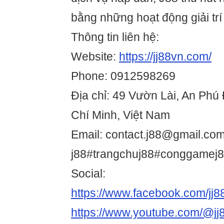
bằng những hoạt động giải trí 
Thông tin liên hệ:
Website:
https://jj88vn.com/
Phone: 0912598269
Địa chỉ: 49 Vườn Lài, An Phú
Chí Minh, Việt Nam
Email: contact.j88@gmail.co
j88#trangchuj88#conggamej
Social:
https://www.facebook.com/jj
https://www.youtube.com/@j