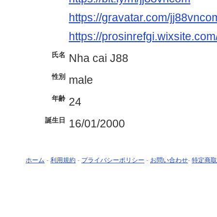
https://gravatar.com/jj88vnco
https://prosinrefgi.wixsite.co
氏名
Nha cai J88
性別
male
年齢
24
誕生日
16/01/2000
ホーム
-
利用規約
-
プライバシーポリシー
-
お問い合わせ
-
特定商取