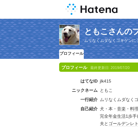
ともこさんの
ムリなくムダなくゴキゲンに
プロフィール
プロフィール
最終更新日:
2019/07/20
はてなID
jlk415
ニックネーム
ともこ
一行紹介
ムリなくムダなく
自己紹介
犬・本・
音楽
・
料
完全
年金生活
1歩
夫と
ゴールデンレ