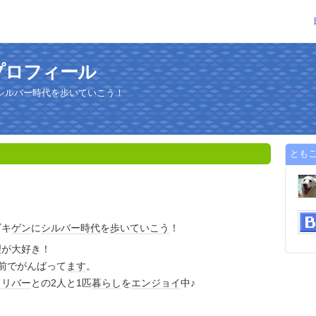
プロフィール
シルバー時代を歩いていこう！
とも
ゴキ
ゲン
に
シルバー
時代
を
歩いていこう
！
理
が大好き！
手前でがんばって
ます
。
トリバー
との2人と1匹
暮らし
を
エンジョイ
中♪