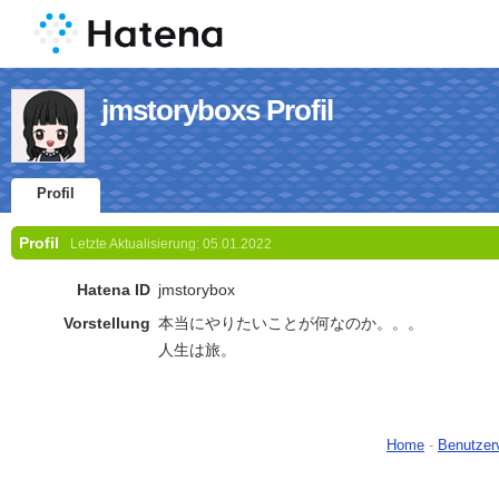
jmstoryboxs Profil
Profil
Profil
Letzte Aktualisierung:
05.01.2022
Hatena ID
jmstorybox
Vorstellung
本当にやりたいことが何なのか。。。
人生は旅。
Home
-
Benutzer