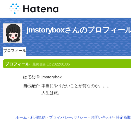
jmstoryboxさんのプロフィー
プロフィール
プロフィール
最終更新日:
2022/01/05
はてなID
jmstorybox
自己紹介
本当にやりたいことが何なのか。。。
人生は旅。
ホーム
-
利用規約
-
プライバシーポリシー
-
お問い合わせ
-
特定商取