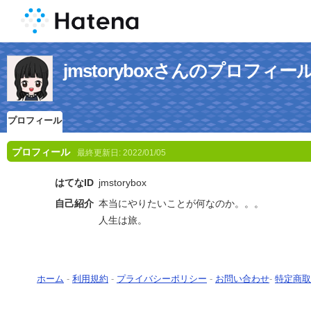
jmstoryboxさんのプロフィー
プロフィール
プロフィール
最終更新日:
2022/01/05
はてなID
jmstorybox
自己紹介
本当にやりたいことが何なのか。。。
人生は旅。
ホーム
-
利用規約
-
プライバシーポリシー
-
お問い合わせ
-
特定商取