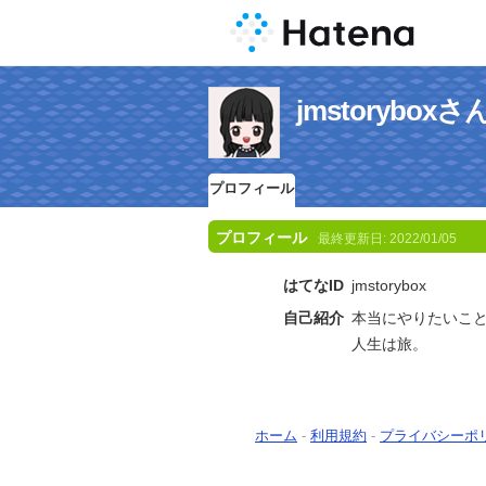
jmstorybo
プロフィール
プロフィール
最終更新日:
2022/01/05
はてなID
jmstorybox
自己紹介
本当にやりたいこ
人生は旅。
ホーム
-
利用規約
-
プライバシーポ