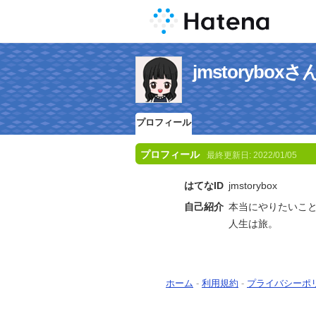
jmstorybo
プロフィール
プロフィール
最終更新日:
2022/01/05
はてなID
jmstorybox
自己紹介
本当にやりたいこ
人生は旅。
ホーム
-
利用規約
-
プライバシーポ