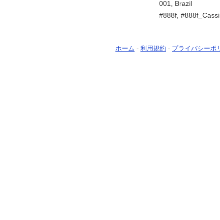
001, Brazil
#888f, #888f_Cassi
ホーム
-
利用規約
-
プライバシーポ