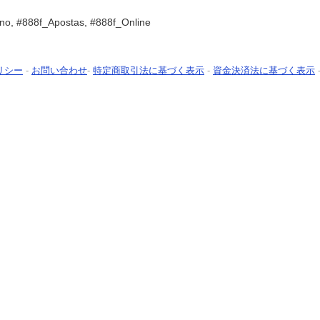
no, #888f_Apostas, #888f_Online
リシー
-
お問い合わせ
-
特定商取引法に基づく表示
-
資金決済法に基づく表示