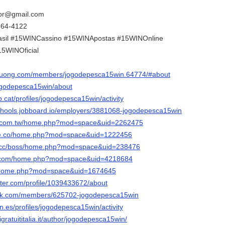
mbr@gmail.com
964-4122
sil #15WINCassino #15WINApostas #15WINOnline
5WINOficial
duong.com/members/jogodepesca15win.64774/#about
jogodepesca15win/about
vb.cat/profiles/jogodepesca15win/activity
schools.jobboard.io/employers/3881068-jogodepesca15win
ng.com.tw/home.php?mod=space&uid=2262475
ine.co/home.php?mod=space&uid=1222456
s.cc/boss/home.php?mod=space&uid=238476
ko.com/home.php?mod=space&uid=4218684
m/home.php?mod=space&uid=1674645
rter.com/profile/1039433672/about
gtalk.com/members/625702-jogodepesca15win
jon.es/profiles/jogodepesca15win/activity
gratuititalia.it/author/jogodepesca15win/