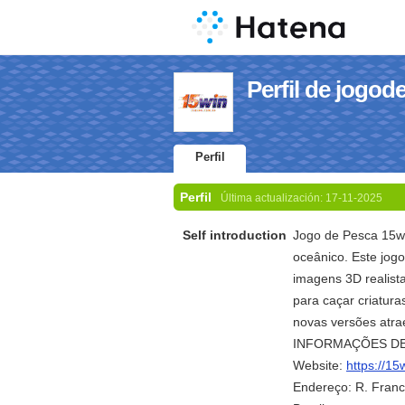
Perfil de jogo
Perfil
Perfil
Última actualización:
17-11-2025
Self introduction
Jogo de Pesca 15wi
oceânico. Este jog
imagens 3D realist
para caçar criatur
novas versões atra
INFORMAÇÕES DE
Website:
https://1
Endereço: R. Franc