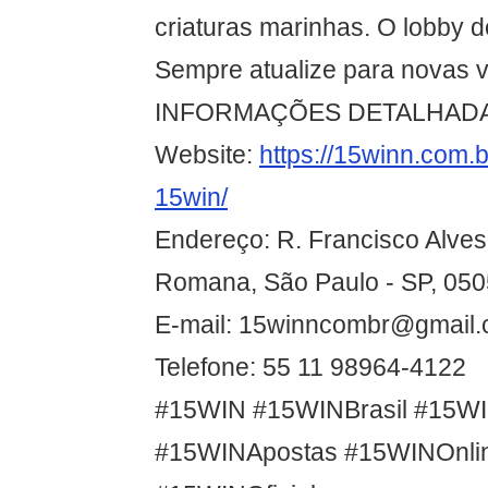
criaturas marinhas. O lobby d
Sempre atualize para novas v
INFORMAÇÕES DETALHADA
Website:
https://15winn.com.
15win/
Endereço: R. Francisco Alves,
Romana, São Paulo - SP, 0505
E-mail: 15winncombr@gmail
Telefone: 55 11 98964-4122
#15WIN #15WINBrasil #15W
#15WINApostas #15WINOnli