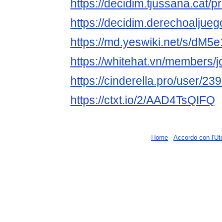
https://decidim.tjussana.cat/p
https://decidim.derechoaljuego
https://md.yeswiki.net/s/dM
https://whitehat.vn/members
https://cinderella.pro/user/
https://ctxt.io/2/AAD4TsQIFQ
Home
-
Accordo con l'Ut