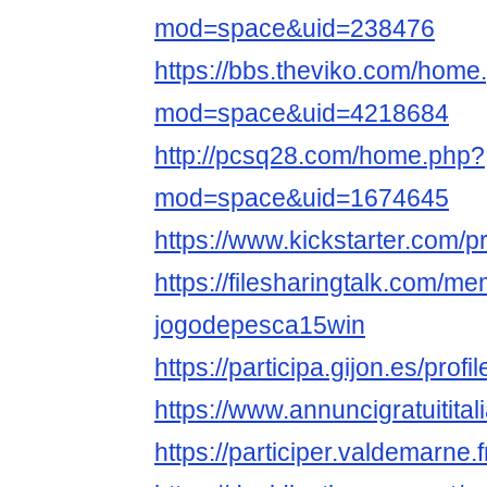
mod=space&uid=238476
https://bbs.theviko.com/home
mod=space&uid=4218684
http://pcsq28.com/home.php?
mod=space&uid=1674645
https://www.kickstarter.com/
https://filesharingtalk.com/
jogodepesca15win
https://participa.gijon.es/prof
https://www.annuncigratuitital
https://participer.valdemarne.