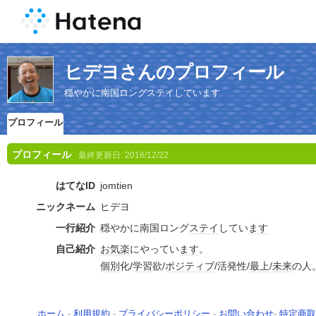
ヒデヨさんのプロフィール
穏やかに南国ロングステイしています
プロフィール
プロフィール
最終更新日:
2016/12/22
はてなID
jomtien
ニックネーム
ヒデヨ
一行紹介
穏やかに南国ロング
ステイ
してい
ます
自己紹介
お気楽
にやってい
ます
。
個別
化/
学習
欲/
ポジティブ
/活発性/
最上
/
未来
の人
ホーム
-
利用規約
-
プライバシーポリシー
-
お問い合わせ
-
特定商取