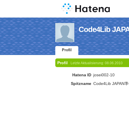
Code4Lib JAP
Profil
Profil
Letzte Aktualisierung:
08.06.2010
Hatena ID
josei002-10
Spitzname
Code4Lib JAPAN