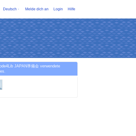
Deutsch
Melde dich an
Login
Hilfe
ode4Lib JAPAN準備会 verwendete
es.