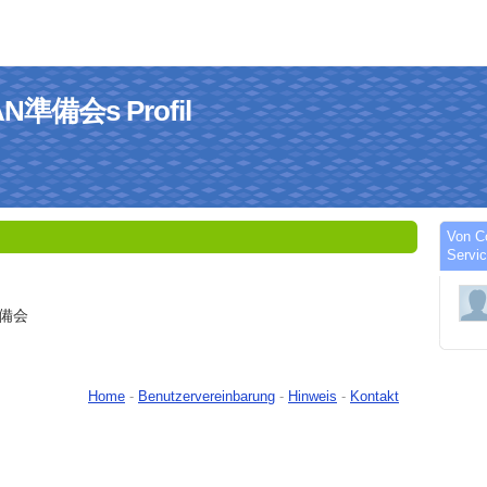
AN準備会s Profil
Von C
Servic
準備会
Home
-
Benutzervereinbarung
-
Hinweis
-
Kontakt