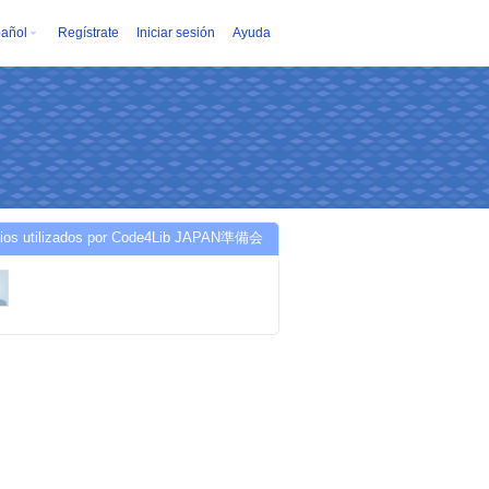
añol
Regístrate
Iniciar sesión
Ayuda
cios utilizados por Code4Lib JAPAN準備会