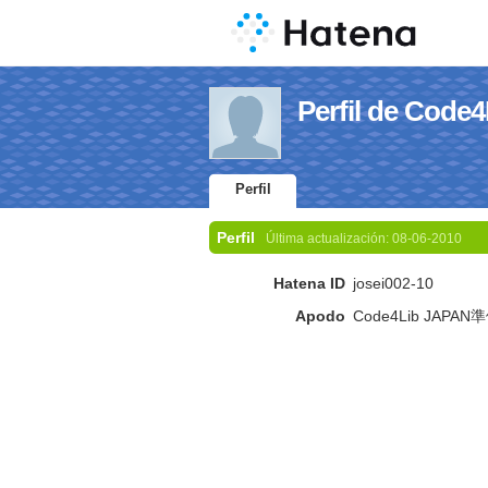
Perfil de Co
Perfil
Perfil
Última actualización:
08-06-2010
Hatena ID
josei002-10
Apodo
Code4Lib JAPAN