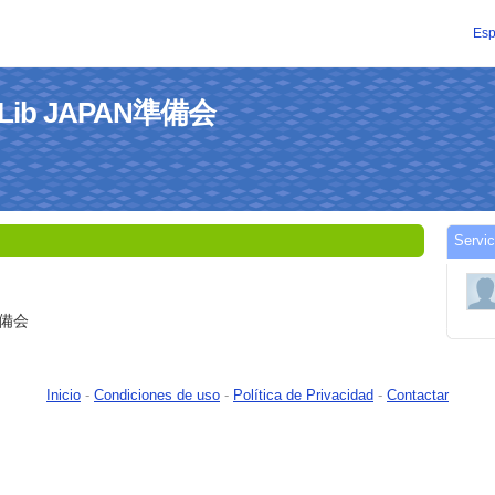
Esp
de4Lib JAPAN準備会
Servi
準備会
Inicio
-
Condiciones de uso
-
Política de Privacidad
-
Contactar