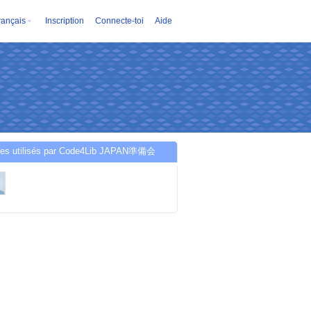
rançais
Inscription
Connecte-toi
Aide
ces utilisés par Code4Lib JAPAN準備会