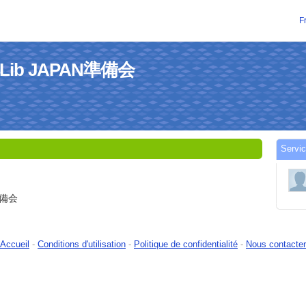
F
de4Lib JAPAN準備会
Servi
準備会
Accueil
-
Conditions d'utilisation
-
Politique de confidentialité
-
Nous contacter