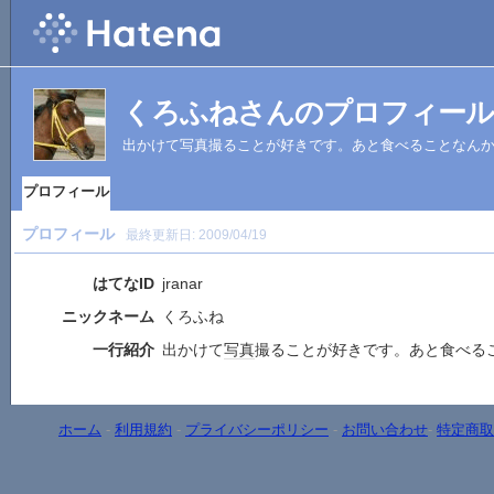
くろふねさんのプロフィール
出かけて写真撮ることが好きです。あと食べることなん
プロフィール
プロフィール
最終更新日:
2009/04/19
はてなID
jranar
ニックネーム
くろふね
一行紹介
出かけて
写真
撮ることが好きです。あと食べる
ホーム
-
利用規約
-
プライバシーポリシー
-
お問い合わせ
-
特定商取