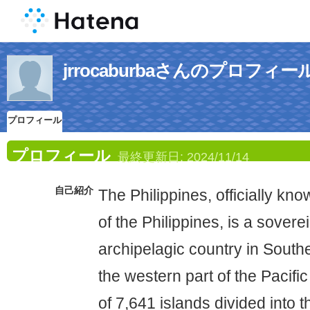
jrrocaburbaさんのプロフィー
プロフィール
プロフィール
最終更新日:
2024/11/14
自己紹介
The Philippines, officially kn
of the Philippines, is a sovere
archipelagic country in Southe
the western part of the Pacific
of 7,641 islands divided into 