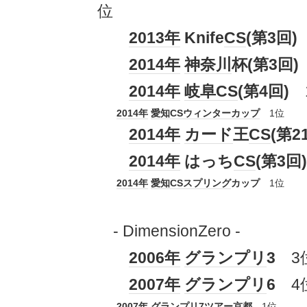
位
2013年
Knife
CS
(第3回)
2014年
神奈川
杯(第3回)
2014年
岐阜
CS
(第4回)
2014年
愛知
CS
ウィンターカップ
1位
2014年
カード
王
CS
(第2
2014年
はっち
CS
(第3回)
2014年
愛知
CS
スプリング
カップ
1位
- DimensionZero -
2006年
グランプリ
3
3
2007年
グランプリ
6
4
2007年
グランプリ
7
ツアー
京都
1位