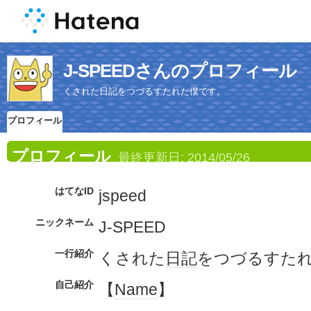
J-SPEEDさんのプロフィール
くされた日記をつづるすたれた僕です。
プロフィール
プロフィール
最終更新日:
2014/05/26
はてなID
jspeed
ニックネーム
J-SPEED
一行紹介
くされた
日記
をつづるすた
自己紹介
【
Name
】