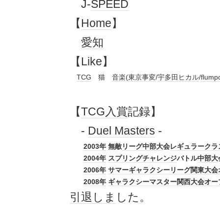
J-
SPEED
【
Home
】
愛知
【Like】
TCG
猫
音楽
(
東京事変
/
宇多田ヒカル
/
flump
【
TCG
入賞
記録】
-
Duel Masters
-
2003年
無敵
リーグ
中部大
会
レギュラー
クラ
2004年
スプリング
チャレンジ
バトル
中部大
2006年
サマー
ギャラクシー
リーグ
関東
大会
2008年
ギャラクシー
マスター
関西
大会
オー
引退
しま
した。