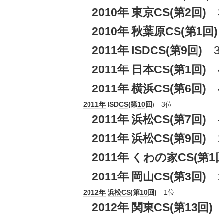
2010年
東京
CS
(第2回)
2010年
秋葉原
CS
(第1回)
2011年
ISD
CS
(第9回)
3
2011年
日本
CS
(第1回)
2011年
横浜C
S(第6回)
2011年
ISD
CS
(第
10
回)
3位
2011年
浜松
CS
(第7回)
2011年
浜松
CS
(第9回)
2011年
くわの家
CS
(第1
2011年
岡山
CS
(第3回)
2012年
浜松
CS
(第
10
回)
1位
2012年
関東
CS
(第13回)