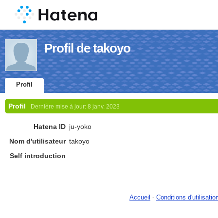
Profil de takoyo
Profil
Profil
Dernière mise à jour:
8 janv. 2023
Hatena ID
ju-yoko
Nom d'utilisateur
takoyo
Self introduction
Accueil
-
Conditions d'utilisatio