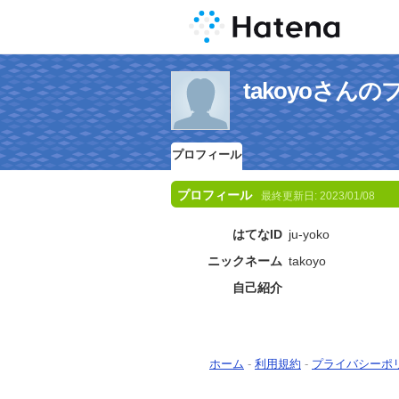
takoyoさん
プロフィール
プロフィール
最終更新日:
2023/01/08
はてなID
ju-yoko
ニックネーム
takoyo
自己紹介
ホーム
-
利用規約
-
プライバシーポ