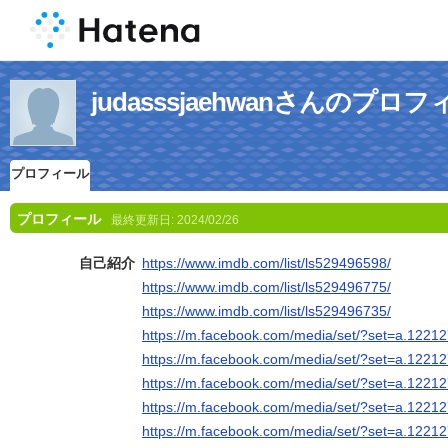
judasssjaehwanさんのプロ
プロフィール
プロフィール
最終更新日:
2024/02/26
自己紹介
https://www.imdb.com/list/ls529496598/
https://www.imdb.com/list/ls529496775/
https://www.imdb.com/list/ls529496735/
https://m.facebook.com/media/set/?set=a.122
https://m.facebook.com/media/set/?set=a.122
https://m.facebook.com/media/set/?set=a.122
https://m.facebook.com/media/set/?set=a.122
https://m.facebook.com/media/set/?set=a.122