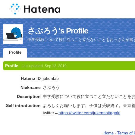
さぶろう's Profile
中学受験について役に立つこと立たないことをおっさんが書
Profile
Profile
Last updated:
Sep 13, 2019
Hatena ID
jukenlab
Nickname
さぶろう
Description
中学受験
について役に立つこと立たないことを
Self introduction
よろしく
お願い
しま
す。
子供
は
受験
終了。
東京
twitter
→
https://twitter.com/jukenshitagaki
Home
-
Terms of 