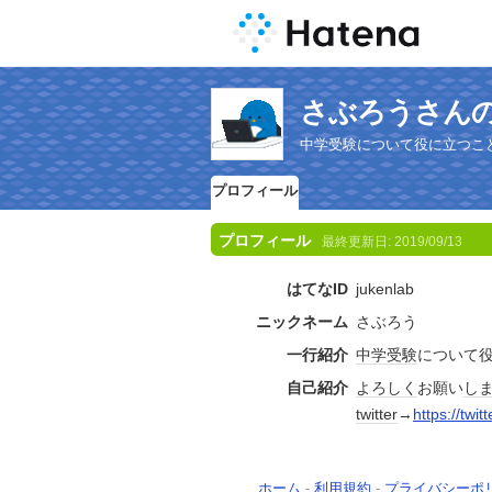
さぶろうさん
中学受験について役に立つこ
プロフィール
プロフィール
最終更新日:
2019/09/13
はてなID
jukenlab
ニックネーム
さぶろう
一行紹介
中学受験
について
自己紹介
よろしく
お願い
し
twitter
→
https://twi
ホーム
-
利用規約
-
プライバシーポ