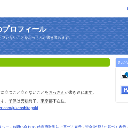
のプロフィール
と立たないことをおっさんが書き連ねます。
さぶ
役に立つこと立たないことを
おっさん
が書き連ね
ます
。
ま
す。
子供
は
受験
終了。
東京都
下在住。
tter.com/jukenshitagaki
リシー
-
お問い合わせ
-
特定商取引法に基づく表示
-
資金決済法に基づく表示