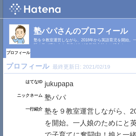
塾パパさんのプロフィール
塾を９教室運営しながら、2018年から英語育児を開始
語の学び直し中！成績が上がる勉強方法もご紹介！
プロフィール
プロフィール
最終更新日:
2021/02/19
はてなID
jukupapa
ニックネーム
塾パパ
一行紹介
塾を９教室運営しながら、2
を開始。一人娘のためにと
で子育てに奮闘中！娘と一