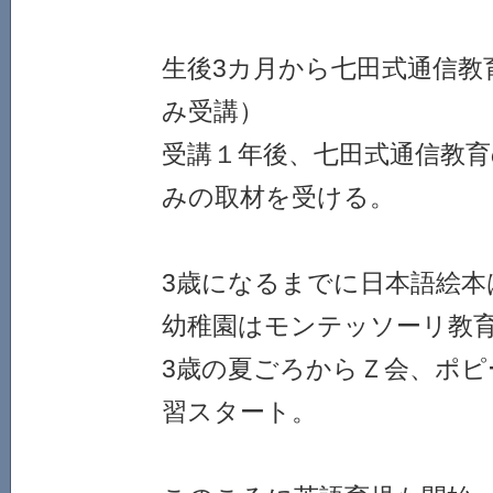
生後3カ月から七田式通信教
み受講）
受講１年後、七田式通信教育
みの取材を受ける。
3歳になるまでに日本語絵本
幼稚園はモンテッソーリ教
3歳の夏ごろからＺ会、ポピ
習スタート。